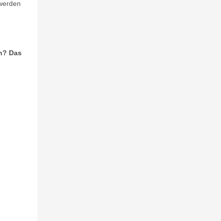
 werden
en? Das