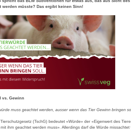
 spricht das BLW Subventionen für etwas aus, das aus Sicht des
rt werden müsste? Das ergibt keinen Sinn!
l vs. Gewinn
würde muss geachtet werden, ausser wenn das Tier Gewinn bringen sol
ierschutzgesetz (TschG) bedeutet «Würde» der «Eigenwert des Tieres
it ihm geachtet werden muss». Allerdings darf die Würde missachtet