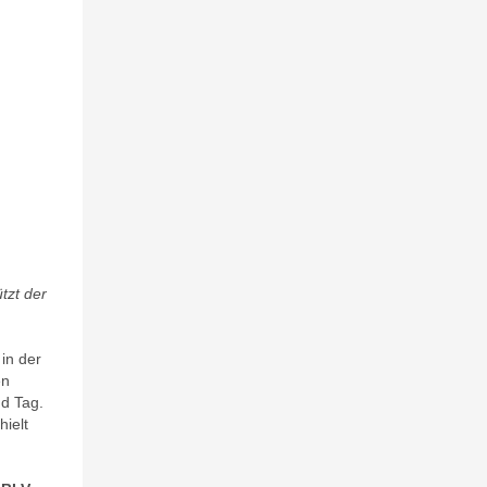
tzt der
in der
en
nd Tag.
ielt