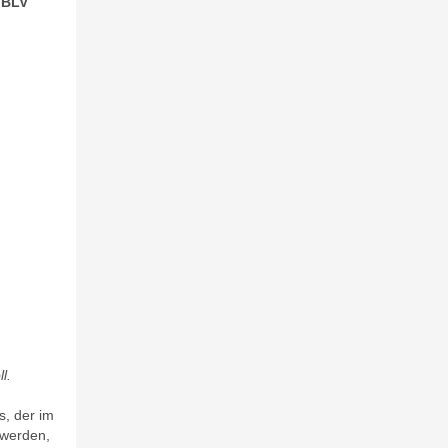
 BLV
l.
, der im
 werden,