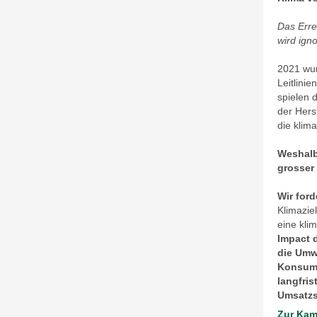
Das Erre
wird igno
2021 wur
Leitlini
spielen 
der Hers
die klim
Weshalb
grosser
Wir for
Klimazie
eine kli
Impact 
die Umw
Konsuma
langfris
Umsatzs
Zur Ka