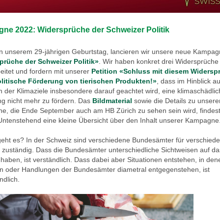
ne 2022: Widersprüche der Schweizer Politik
n unserem 29-jährigen Geburtstag, lancieren wir unsere neue Kampa
prüche der Schweizer Politik»
. Wir haben konkret drei Widersprüche
eitet und fordern mit unserer
Petition «Schluss mit diesem Widersp
olitische Förderung von tierischen Produkten!»
, dass im Hinblick a
n der Klimaziele insbesondere darauf geachtet wird, eine klimaschädli
g nicht mehr zu fördern. Das
Bildmaterial
sowie die Details zu unsere
, die Ende September auch am HB Zürich zu sehen sein wird, findes
 Untenstehend eine kleine Übersicht über den Inhalt unserer Kampagne
ht es? In der Schweiz sind verschiedene Bundesämter für verschied
 zuständig. Dass die Bundesämter unterschiedliche Sichtweisen auf d
haben, ist verständlich. Dass dabei aber Situationen entstehen, in den
 oder Handlungen der Bundesämter diametral entgegenstehen, ist
ndlich.