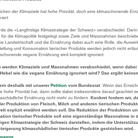
ichen der Klimaziele hat hohe Priorität, doch eine klimaschonende Er
riert.
de die «Langfristige Klimastrategie der Schweiz» verabschiedet. Dari
en für die Klimapolitik festgelegt sowie Ziele und Massnahmen beschrie
die Landwirtschaft und die Ernährung dabei auch eine Rolle, die Auswi
tellung und Konsumation tierischer Produkte werden jedoch nicht erläu
aschonende vegane Ernährung wird komplett ignoriert.
 werden Klimaziele und Massnahmen verabschiedet, wenn dabei 
 Hebel wie die vegane Ernährung ignoriert wird? Das ergibt keine
dern deshalb mit unserer
Petition
vom Bundesrat
: Wenn das Erreich
le hohe Priorität hat, dann sollte dabei insbesondere darauf geachtet w
maschädliche Ernährung nicht mehr zu fördern.
Konkret fordern wir, d
der Produktion von Fleisch, Milch und anderen tierischen Produkt
elt explizit erwähnt werden soll. Die Reduktion der Produktion u
tion tierischer Produkte soll eine eigenständige Massnahme in 
tigen Klimastrategie der Schweiz darstellen, indem die Unterstütz
teigerung klimaschädlicher tierischer Produkte gestrichen wird.
mpagne