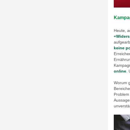
Kampag
Heute, a
«Widers
aufgearb
keine p
Erreiche
Ernährun
Kampagne
online
.
Worum ge
Bereiche
Problem 
Aussagen
unverstä