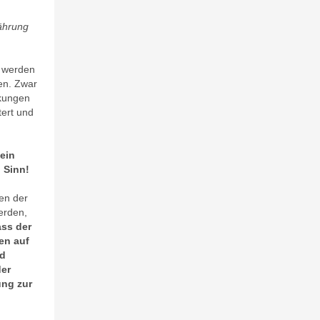
nährung
n werden
ben. Zwar
rkungen
tert und
ein
n Sinn!
en der
erden,
ass der
en auf
nd
der
ung zur