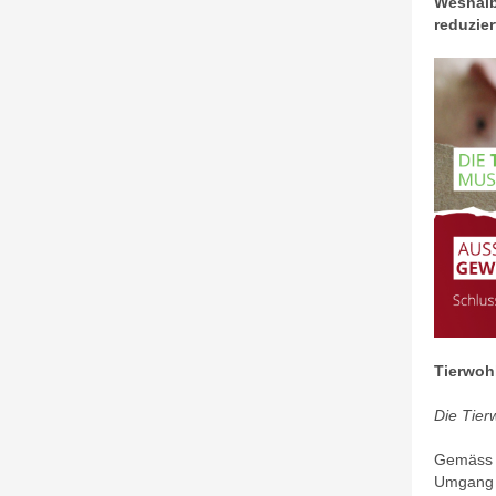
Weshalb
reduzie
Tierwoh
Die Tier
Gemäss T
Umgang m