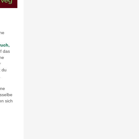
gne
ruch,
uf das
che
r
t du
.
ene
asselbe
en sich