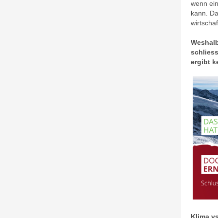
wenn ein
kann. Da
wirtscha
Weshalb
schlies
ergibt 
Klima vs