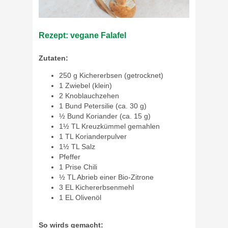
Rezept: vegane Falafel
Zutaten:
250 g Kichererbsen (getrocknet)
1 Zwiebel (klein)
2 Knoblauchzehen
1 Bund Petersilie (ca. 30 g)
½ Bund Koriander (ca. 15 g)
1½ TL Kreuzkümmel gemahlen
1 TL Korianderpulver
1½ TL Salz
Pfeffer
1 Prise Chili
½ TL Abrieb einer Bio-Zitrone
3 EL Kichererbsenmehl
1 EL Olivenöl
So wirds gemacht: