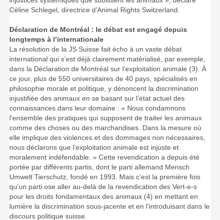
injustices systémiques que subissent les animaux », déclare
Céline Schlegel, directrice d’Animal Rights Switzerland.
Déclaration de Montréal : le débat est engagé depuis
longtemps à l’internationale
La résolution de la JS Suisse fait écho à un vaste débat
international qui s’est déjà clairement matérialisé, par exemple,
dans la Déclaration de Montréal sur l’exploitation animale (3). À
ce jour, plus de 550 universitaires de 40 pays, spécialisés en
philosophie morale et politique, y dénoncent la discrimination
injustifiée des animaux en se basant sur l’état actuel des
connaissances dans leur domaine : « Nous condamnons
l’ensemble des pratiques qui supposent de traiter les animaux
comme des choses ou des marchandises. Dans la mesure où
elle implique des violences et des dommages non nécessaires,
nous déclarons que l’exploitation animale est injuste et
moralement indéfendable. » Cette revendication a depuis été
portée par différents partis, dont le parti allemand Mensch
Umwelt Tierschutz, fondé en 1993. Mais c’est la première fois
qu’un parti ose aller au-delà de la revendication des Vert-e-s
pour les droits fondamentaux des animaux (4) en mettant en
lumière la discrimination sous-jacente et en l’introduisant dans le
discours politique suisse.