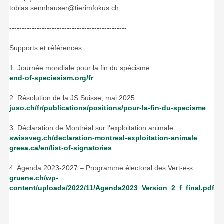
tobias.sennhauser@tierimfokus.ch
-----------------------------------------------
Supports et références
1: Journée mondiale pour la fin du spécisme
end-of-speciesism.org/fr
2: Résolution de la JS Suisse, mai 2025
juso.ch/fr/publications/positions/pour-la-fin-du-specisme
3: Déclaration de Montréal sur l'exploitation animale
swissveg.ch/declaration-montreal-exploitation-animale
greea.ca/en/list-of-signatories
4: Agenda 2023-2027 – Programme électoral des Vert-e-s
gruene.ch/wp-
content/uploads/2022/11/Agenda2023_Version_2_f_final.pdf