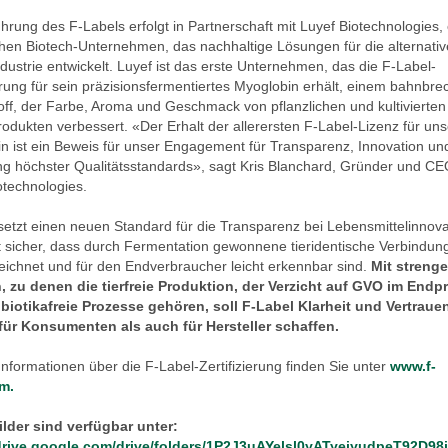
ührung des F-Labels erfolgt in Partnerschaft mit Luyef Biotechnologies,
chen Biotech-Unternehmen, das nachhaltige Lösungen für die alternativ
ndustrie entwickelt. Luyef ist das erste Unternehmen, das die F-Label-
ierung für sein präzisionsfermentiertes Myoglobin erhält, einem bahnbr
toff, der Farbe, Aroma und Geschmack von pflanzlichen und kultivierten
rodukten verbessert. «Der Erhalt der allerersten F-Label-Lizenz für uns
n ist ein Beweis für unser Engagement für Transparenz, Innovation un
ng höchster Qualitätsstandards», sagt Kris Blanchard, Gründer und C
otechnologies.
setzt einen neuen Standard für die Transparenz bei Lebensmittelinnov
lt sicher, dass durch Fermentation gewonnene tieridentische Verbindun
ichnet und für den Endverbraucher leicht erkennbar sind.
Mit streng
n, zu denen die tierfreie Produktion, der Verzicht auf GVO im Endp
biotikafreie Prozesse gehören, soll F-Label Klarheit und Vertraue
für Konsumenten als auch für Hersteller schaffen.
Informationen über die F-Label-Zertifizierung finden Sie unter
www.f-
m.
lder sind verfügbar unter:
/drive.google.com/drive/folders/1P2J3uAYelsl0yATyejyudpeT92D98