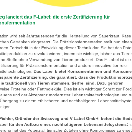
g lanciert das F-Label: die erste Zertifizierung für
onsfermentation
tion wird seit Jahrtausenden für die Herstellung von Sauerkraut, Käse
schen Getränken eingesetzt. Die Präzisionsfermentation stellt nun einen
den Fortschritt in der Entwicklung dieser Technik dar. Sie hat das Poten
ttelproduktion zu revolutionieren, indem sie wichtige, bisher aus Tiere
e Stoffe ohne Verwendung von Tieren produziert. Das F-Label ist die 
tifizierung für Präzisionsfermentation und andere innovative tierfreie
tteltechnologien.
Das Label bietet Konsumentinnen und Konsume
nsparente Zertifizierung, die garantiert, dass die Produktionsproz
die traditionell von Tieren stammen, tierfrei sind.
Dazu gehören
weise Proteine oder Fettmoleküle. Dies ist ein wichtiger Schritt zur För
rauens und der Akzeptanz modernster Lebensmitteltechnologien und tr
 Übergang zu einem ethischeren und nachhaltigeren Lebensmittelsyst
nigen.
Pichler, Gründer der Swissveg und V-Label GmbH, betont die Be
abel für den Aufbau eines nachhaltigeren Lebensmittelsystems:
«
erung hat das Potenzial, tierische Zutaten ohne Kompromisse zu erset