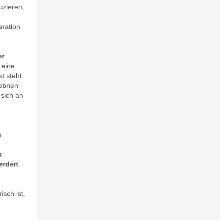
uzieren,
aration
er
 eine
t steht.
 ebnen
 sich an
n
n
werden
.
n
d
sch ist,