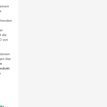
 einem
e
echenden
er
d die
EO von
ationen
gen klar
en
rodukt
n
iAs