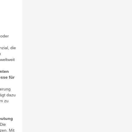
 oder
zial, die
n
weltweit
nten
esse für
derung
ägt dazu
em zu
deutung
Die
zen. Mit