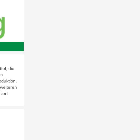
tel, die
en
oduktion.
 weiteren
ciert