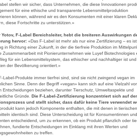
bel stellen wir sicher, dass Unternehmen, die diese Innovationen prod
gement für eine ethische und transparente Lebensmittelproduktion
ieren können, während wir es den Konsumenten mit einer klaren Dekl
rn, diese Fortschritte zu unterstützen.»
Yotov, F-Label Bereichsleiter, hebt die breiteren Auswirkungen d
ierung hervor:
«Das F-Label ist mehr als nur eine Zertifizierung – es ist
in Richtung einer Zukunft, in der die tierfreie Produktion im Mittelpunk
e Zusammenarbeit mit Pionierunternehmen wie Luyef Biotechnologies
Weg für ein Lebensmittelsystem, das ethischer und nachhaltiger ist und
en der Bevölkerung orientiert.»
-Label-Produkte immer tierfrei sind, sind sie nicht zwingend vegan im
ichen Sinne. Denn der Begriff «vegan» kann sich auf eine Vielzahl vo
n Entscheidungen beziehen, darunter Tierschutz, Umweltaspekte und
itliche Gründe.
Die F-Label-Zertifizierung konzentriert sich auf de
ionsprozess und stellt sicher, dass dafür keine Tiere verwendet 
rodukt kann jedoch Komponente enthalten, die mit denen in tierische
tteln identisch sind. Diese Unterscheidung ist für Konsumentinnen un
ten entscheidend, um zu erkennen, ob ein Produkt pflanzlich oder tieri
t ihnen, fundierte Entscheidungen im Einklang mit ihren Werten und
gsgewohnheiten zu treffen.