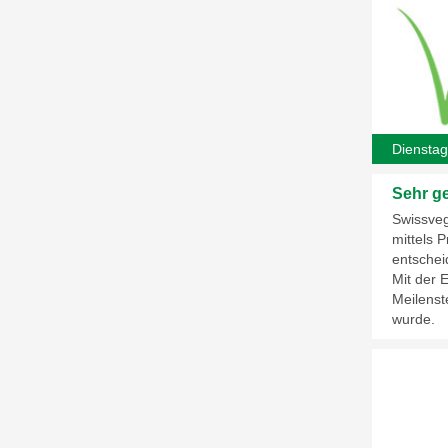
Dienstag
Sehr g
Swissveg 
mittels 
entschei
Mit der 
Meilenste
wurde.