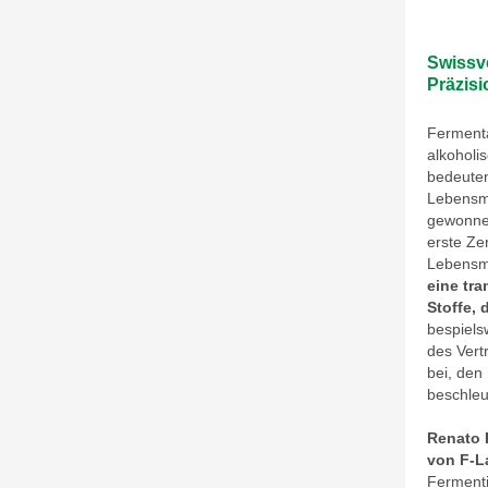
Swissve
Präzisi
Fermenta
alkoholi
bedeuten
Lebensmi
gewonnen
erste Zer
Lebensmi
eine tra
Stoffe, 
bespiels
des Vert
bei, den
beschleu
Renato 
von F-L
Fermenti