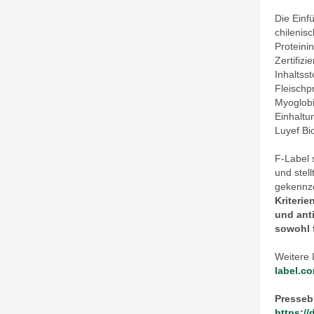
Die Einf
chilenis
Proteini
Zertifiz
Inhaltss
Fleischp
Myoglobi
Einhaltu
Luyef Bi
F-Label 
und stel
gekennze
Kriterie
und anti
sowohl 
Weitere 
label.co
Pressebi
https:/