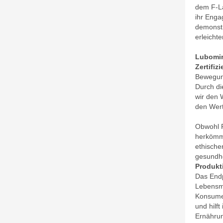
dem F-La
ihr Enga
demonstr
erleichte
Lubomir 
Zertifiz
Bewegung 
Durch di
wir den 
den Wert
Obwohl F
herkömml
ethische
gesundhe
Produkt
Das Endp
Lebensmi
Konsumen
und hilf
Ernährun